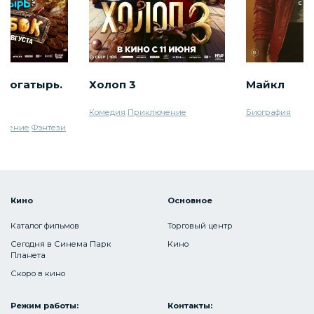
 богатырь.
Холоп 3
Майкл
Комедия
Приключение
Биография
ючение
Фэнтези
Кино
Основное
Каталог фильмов
Торговый центр
Сегодня в Синема Парк
Кино
Планета
Скоро в кино
Режим работы:
Контакты: