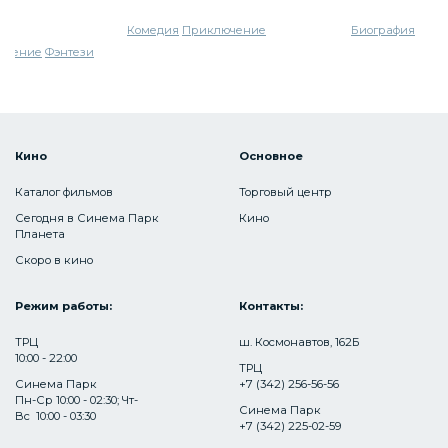
Комедия
Приключение
Биография
ючение
Фэнтези
Кино
Основное
Каталог фильмов
Торговый центр
Сегодня в Синема Парк
Кино
Планета
Скоро в кино
Режим работы:
Контакты:
ТРЦ
ш. Космонавтов, 162Б
10:00 - 22:00
ТРЦ
Синема Парк
+7 (342) 256-56-56
Пн-Ср 10:00 - 02:30; Чт-
Синема Парк
Вс 10:00 - 03:30
+7 (342) 225-02-59