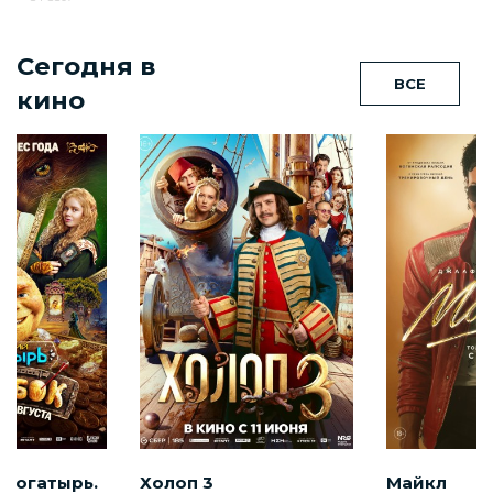
Сегодня в
ВСЕ
кино
 богатырь.
Холоп 3
Майкл