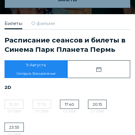
Билеты
О фильме
Расписание сеансов и билеты в
Синема Парк Планета Пермь
9 Августа
Сегодня, Воскресенье
2D
12:30
17:35
17:40
20:15
От 530₽
От 530₽
От 530₽
От 530₽
23:55
От 530₽