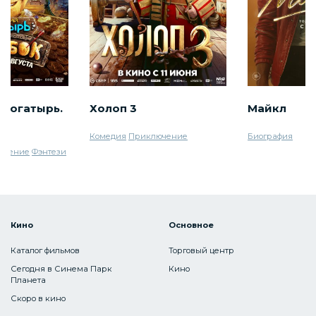
 богатырь.
Холоп 3
Майкл
Комедия
Приключение
Биография
ючение
Фэнтези
Кино
Основное
Каталог фильмов
Торговый центр
Сегодня в Синема Парк
Кино
Планета
Скоро в кино