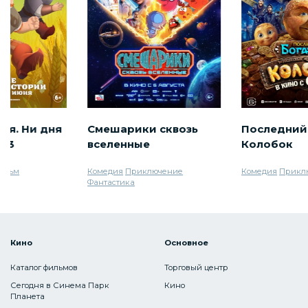
ря. Ни дня
Смешарики сквозь
Последний
а 3
вселенные
Колобок
фильм
Комедия
Приключение
Комедия
Прикл
Фантастика
Кино
Основное
Каталог фильмов
Торговый центр
Сегодня в Синема Парк
Кино
Планета