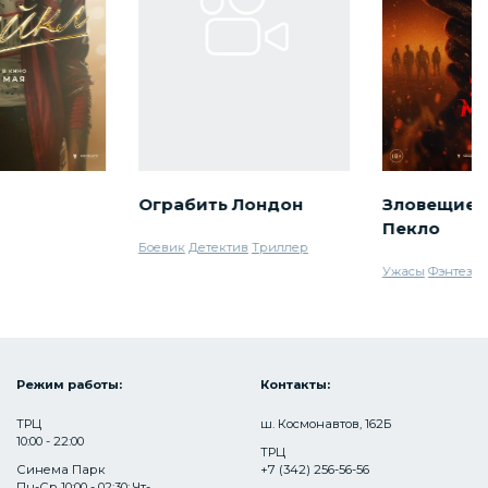
Ограбить Лондон
Зловещие 
Пекло
Боевик
Детектив
Триллер
Ужасы
Фэнтези
Режим работы:
Контакты:
ТРЦ
ш. Космонавтов, 162Б
10:00 - 22:00
ТРЦ
Синема Парк
+7 (342) 256-56-56
Пн-Ср 10:00 - 02:30; Чт-