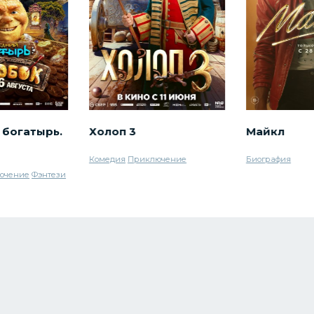
 богатырь.
Холоп 3
Майкл
Комедия
Приключение
Биография
ючение
Фэнтези