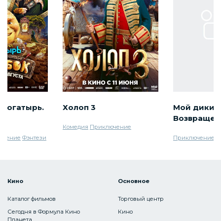
 богатырь.
Холоп 3
Мой дикий 
Возвращен
Комедия
Приключение
ючение
Фэнтези
Приключение
С
Кино
Основное
Каталог фильмов
Торговый центр
Сегодня в Формула Кино
Кино
Планета