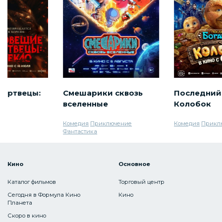
мертвецы:
Смешарики сквозь
Последний
вселенные
Колобок
Комедия
Приключение
Комедия
Прикл
Фантастика
Кино
Основное
Каталог фильмов
Торговый центр
Сегодня в Формула Кино
Кино
Планета
Скоро в кино