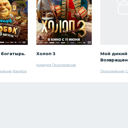
 богатырь.
Холоп 3
Мой дикий 
Возвращен
Комедия
Приключение
ючение
Фэнтези
Приключение
С