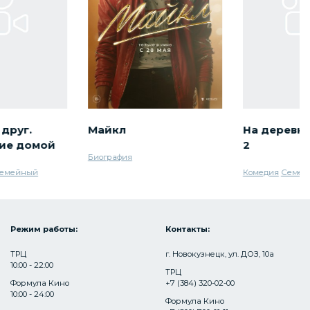
друг.
Майкл
На деревн
ие домой
2
Биография
емейный
Комедия
Семей
Режим работы:
Контакты:
ТРЦ
г. Новокузнецк, ул. ДОЗ, 10а
10:00 - 22:00
ТРЦ
Формула Кино
+7 (384) 320-02-00
10:00 - 24:00
Формула Кино