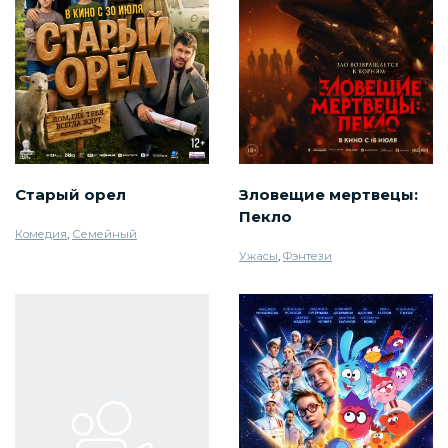
Старый орел
Зловещие мертвецы:
Пекло
Комедия
,
Семейный
Ужасы
,
Фэнтези