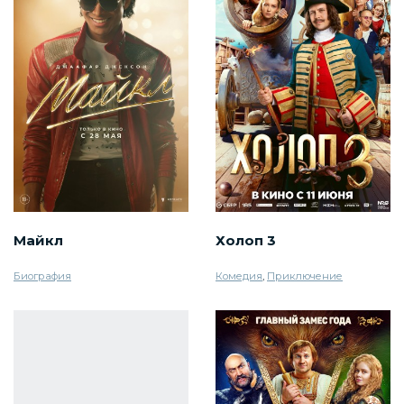
Майкл
Холоп 3
Биография
Комедия
,
Приключение