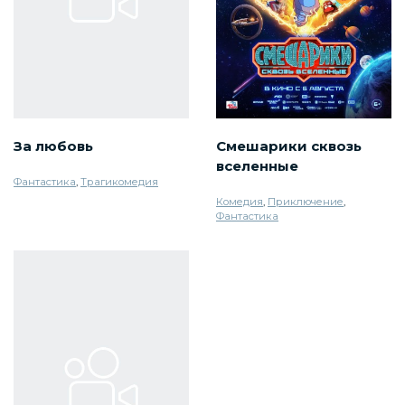
За любовь
Смешарики сквозь
вселенные
Фантастика
,
Трагикомедия
Комедия
,
Приключение
,
Фантастика