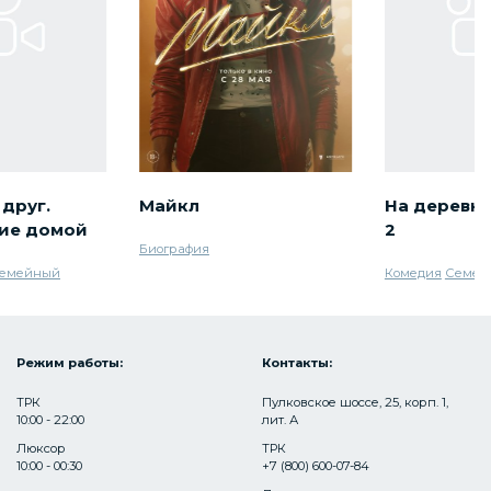
друг.
Майкл
На деревн
ие домой
2
Биография
емейный
Комедия
Семей
Режим работы:
Контакты:
ТРК
Пулковское шоссе, 25, корп. 1,
10:00 - 22:00
лит. А
Люксор
ТРК
10:00 - 00:30
+7 (800) 600-07-84