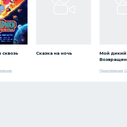
 сквозь
Сказка на ночь
Мой дикий 
Возвращен
ючение
Приключение
С