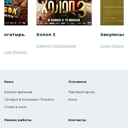
 богатырь.
Холоп 3
Закулисье 
Комедия
Приключение
Ужасы
Фантаст
ючение
Фэнтези
Кино
Основное
Каталог фильмов
Торговый центр
Сегодня в Киномакс Планета
Кино
Скоро в кино
Режим работы:
Контакты: