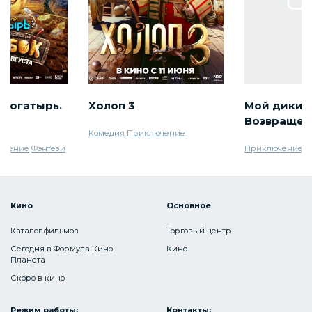
 богатырь.
Холоп 3
Мой дикий 
Возвращен
Комедия
Приключение
ючение
Фэнтези
Приключение
С
Кино
Основное
Каталог фильмов
Торговый центр
Сегодня в Формула Кино
Кино
Планета
Скоро в кино
Режим работы:
Контакты: