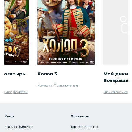
 богатырь.
Холоп 3
Мой дикий 
Возвращен
Комедия
Приключение
ючение
Фэнтези
Приключение
С
Кино
Основное
Каталог фильмов
Торговый центр