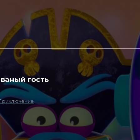
званый гость
Приключение