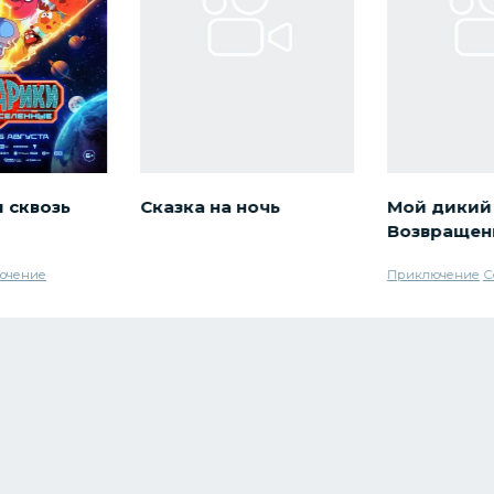
 сквозь
Сказка на ночь
Мой дикий 
Возвращен
ючение
Приключение
С