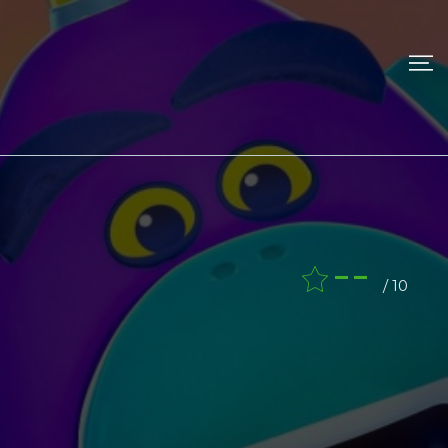
--
/ 10