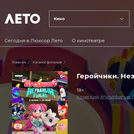
Кино
Сегодня в Люксор Лето
О кинотеатре
Главная
Каталог фильмов
Геройчики. Не
18+
Комедия
,
Мультфильм
,