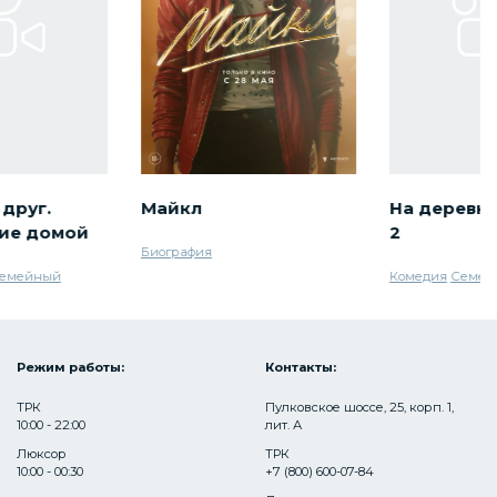
друг.
Майкл
На деревн
ие домой
2
Биография
емейный
Комедия
Семей
Режим работы:
Контакты:
ТРК
Пулковское шоссе, 25, корп. 1,
10:00 - 22:00
лит. А
Люксор
ТРК
10:00 - 00:30
+7 (800) 600-07-84