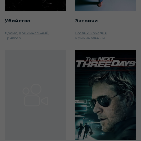
Убийство
Затоичи
Драма
,
Криминальный
,
Боевик
,
Комедия
,
Триллер
Криминальный