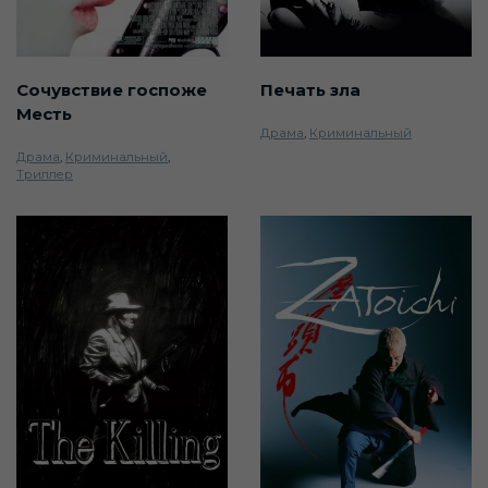
Сочувствие госпоже
Печать зла
Месть
Драма
,
Криминальный
Драма
,
Криминальный
,
Триллер