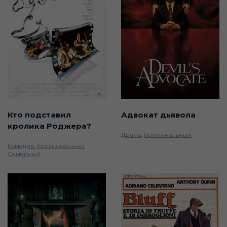
Кто подставил
Адвокат дьявола
кролика Роджера?
Драма
,
Криминальный
Комедия
,
Криминальный
,
Семейный