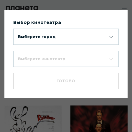
Выбор кинотеатра
Сегодня в Киномакс Планета
Выберите город
Главная
Криминальные
Выберите кинотеатр
ГОТОВО
Все