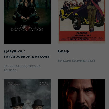
Девушка с
Блеф
татуировкой дракона
Комедия
,
Криминальный
Криминальный
,
Мистика
,
Триллер