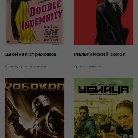
Двойная страховка
Мальтийский сокол
Драма
,
Криминальный
Криминальный