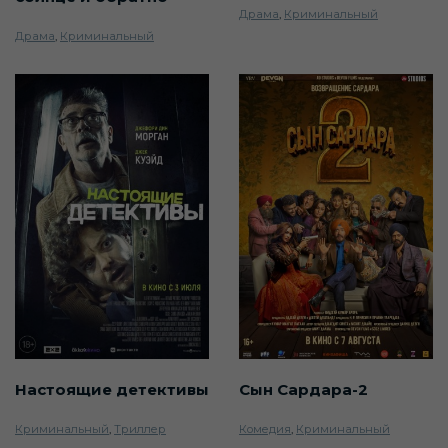
Драма
,
Криминальный
Драма
,
Криминальный
Настоящие детективы
Сын Сардара-2
Криминальный
,
Триллер
Комедия
,
Криминальный