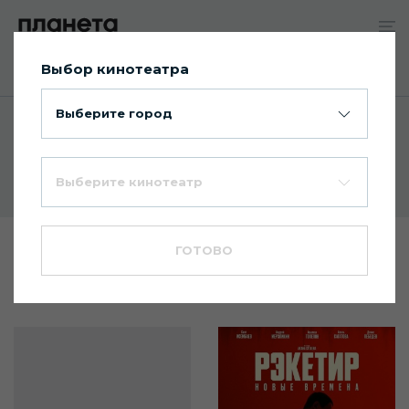
Выбор кинотеатра
Сегодня в Киномакс Планета
Выберите город
Главная
Криминальные
Выберите кинотеатр
ГОТОВО
Все