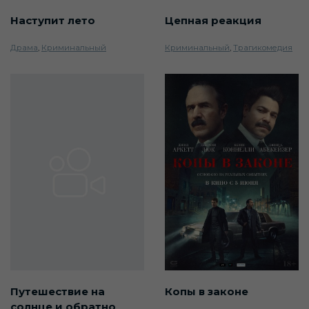
Наступит лето
Цепная реакция
Драма
,
Криминальный
Криминальный
,
Трагикомедия
Путешествие на
Копы в законе
солнце и обратно