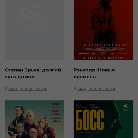
Степан Эрьзя: долгий
Рэкетир: Новые
путь домой
времена
Драма
,
Криминальный
Драма
,
Криминальный