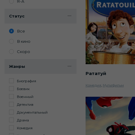
Я-А
Статус
Все
В кино
Скоро
Жанры
Рататуй
Биография
Комедия
,
Мультфильм
Боевик
Военный
Детектив
Документальный
Драма
Комедия