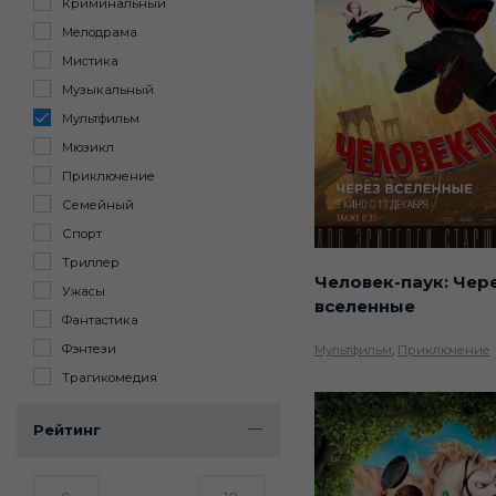
Криминальный
Мелодрама
Мистика
Музыкальный
Мультфильм
Мюзикл
Приключение
Семейный
Спорт
Триллер
Человек-паук: Чер
Ужасы
вселенные
Фантастика
Фэнтези
Мультфильм
,
Приключение
Трагикомедия
Рейтинг