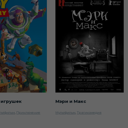
 игрушек
Мэри и Макс
льтфильм
,
Приключение
Мультфильм
,
Трагикомедия