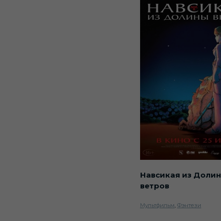
Навсикая из Доли
ветров
Мультфильм
,
Фэнтези