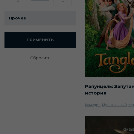
Прочее
ПРИМЕНИТЬ
Сбросить
Рапунцель: Запута
история
Комедия
,
Музыкальный
,
Му