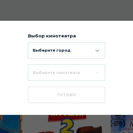
Выбор кинотеатра
Выберите город
Выберите кинотеатр
ГОТОВО