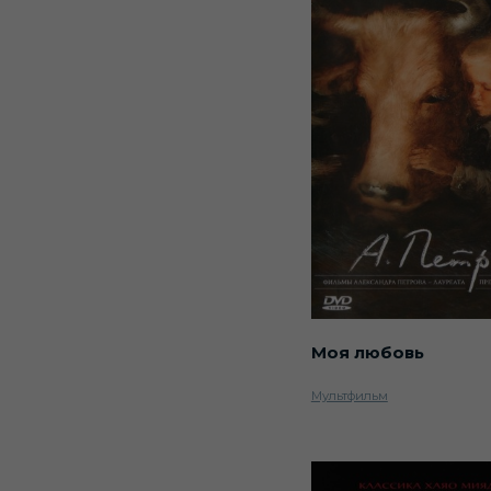
Моя любовь
Мультфильм