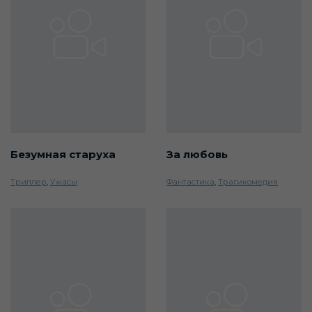
Безумная старуха
За любовь
Триллер
,
Ужасы
Фантастика
,
Трагикомедия