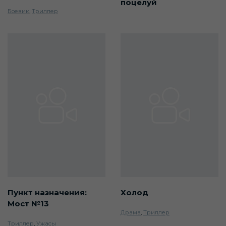
поцелуй
Боевик
,
Триллер
Пункт назначения:
Холод
Мост №13
Драма
,
Триллер
Триллер
,
Ужасы