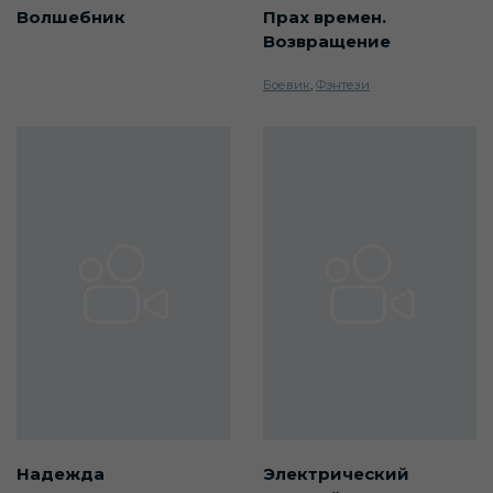
Вoлшeбник
Прах времен.
Возвращение
Боевик
,
Фэнтези
Надежда
Электрический