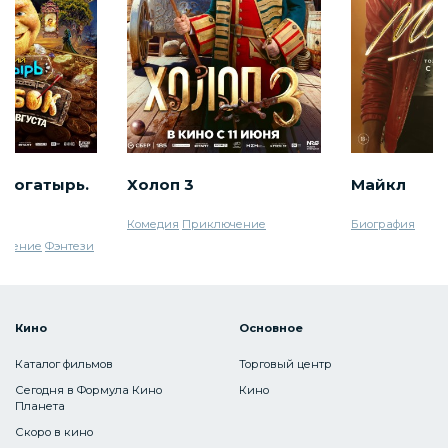
 богатырь.
Холоп 3
Майкл
Комедия
Приключение
Биография
ючение
Фэнтези
Кино
Основное
Каталог фильмов
Торговый центр
Сегодня в Формула Кино
Кино
Планета
Скоро в кино