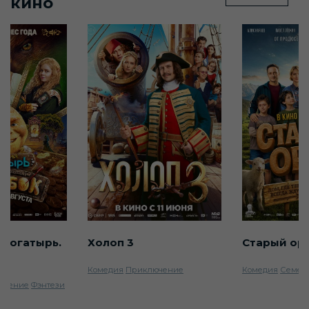
кино
 богатырь.
Холоп 3
Старый ор
Комедия
Приключение
Комедия
Семей
ючение
Фэнтези