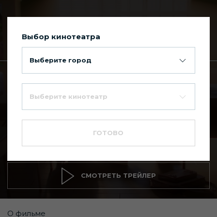
Выбор кинотеатра
Сегодня в Киномакс Планета
Выберите город
Главная
Каталог фильмов
Выберите кинотеатр
Зверолюция
--
6+
ГОТОВО
Комедия
,
Мультфильм
,
Приключение
СМОТРЕТЬ ТРЕЙЛЕР
О фильме