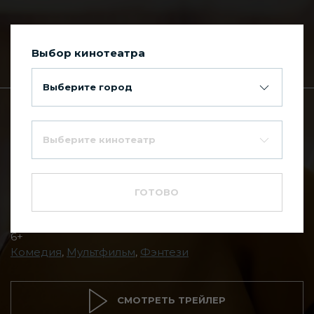
Выбор кинотеатра
Сегодня в Киномакс Планета
Выберите город
Главная
Каталог фильмов
Выберите кинотеатр
Побег из
--
волшебного
ГОТОВО
измерения
6+
Комедия
,
Мультфильм
,
Фэнтези
СМОТРЕТЬ ТРЕЙЛЕР