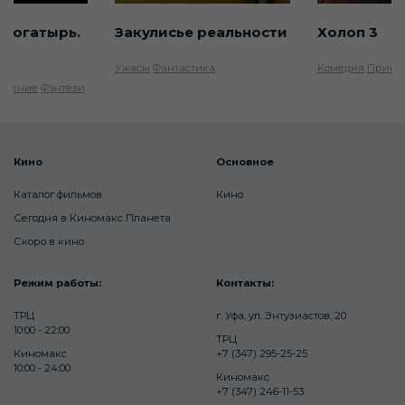
 богатырь.
Закулисье реальности
Холоп 3
Ужасы
Фантастика
Комедия
Прикл
ючение
Фэнтези
Кино
Основное
Каталог фильмов
Кино
Сегодня в Киномакс Планета
Скоро в кино
Режим работы:
Контакты:
ТРЦ
г. Уфа, ул. Энтузиастов, 20
10:00 - 22:00
ТРЦ
Киномакс
+7 (347) 295-25-25
10:00 - 24:00
Киномакс
+7 (347) 246-11-53