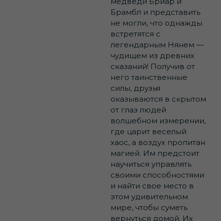
медведи Бриар и
Брамбл и представить
не могли, что однажды
встретятся с
легендарным Нянем —
чудищем из древних
сказаний! Получив от
него таинственные
силы, друзья
оказываются в скрытом
от глаз людей
волшебном измерении,
где царит веселый
хаос, а воздух пропитан
магией. Им предстоит
научиться управлять
своими способностями
и найти свое место в
этом удивительном
мире, чтобы суметь
вернуться домой. Их