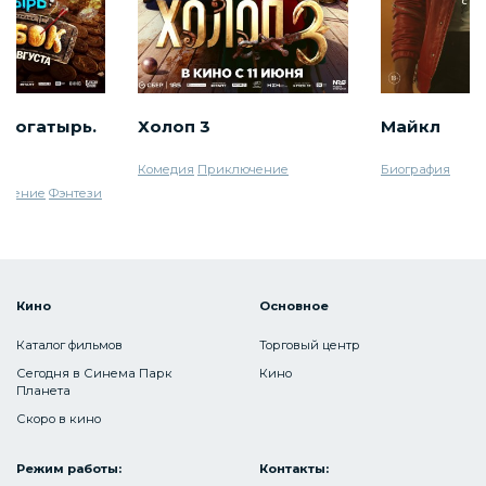
 богатырь.
Холоп 3
Майкл
Комедия
Приключение
Биография
ючение
Фэнтези
Кино
Основное
Каталог фильмов
Торговый центр
Сегодня в Синема Парк
Кино
Планета
Скоро в кино
Режим работы:
Контакты: