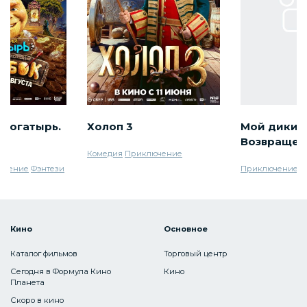
 богатырь.
Холоп 3
Мой дикий 
Возвращен
Комедия
Приключение
ючение
Фэнтези
Приключение
С
Кино
Основное
Каталог фильмов
Торговый центр
Сегодня в Формула Кино
Кино
Планета
Скоро в кино