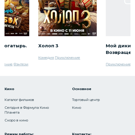
 богатырь.
Холоп 3
Мой дикий 
Возвращен
Комедия
Приключение
ючение
Фэнтези
Приключение
С
Кино
Основное
Каталог фильмов
Торговый центр
Сегодня в Формула Кино
Кино
Планета
Скоро в кино
Режим работы:
Контакты: