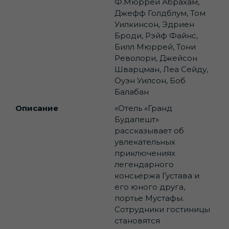
Ф.Мюррей Абрахам,
Джефф Голдблум, Том
Уилкинсон, Эдриен
Броди, Рэйф Файнс,
Билл Мюррей, Тони
Револори, Джейсон
Шварцман, Леа Сейду,
Оуэн Уилсон, Боб
Балабан
Описание
«Отель «Гранд
Будапешт»
рассказывает об
увлекательных
приключениях
легендарного
консьержа Густава и
его юного друга,
портье Мустафы.
Сотрудники гостиницы
становятся