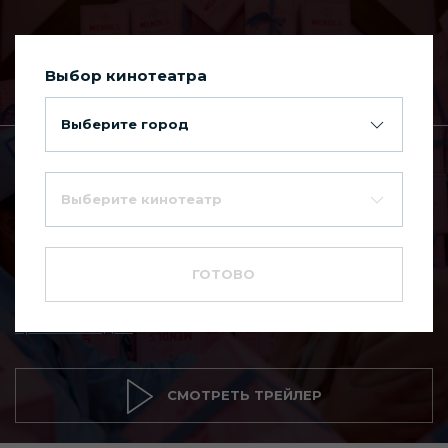
Выбор кинотеатра
Сегодня в Киномакс Планета
Выберите город
Главная
Каталог фильмов
Выберите кинотеатр
Отель «Гранд
8.1
Будапешт»
ГОТОВО
16+
Трагикомедия
СМОТРЕТЬ ТРЕЙЛЕР