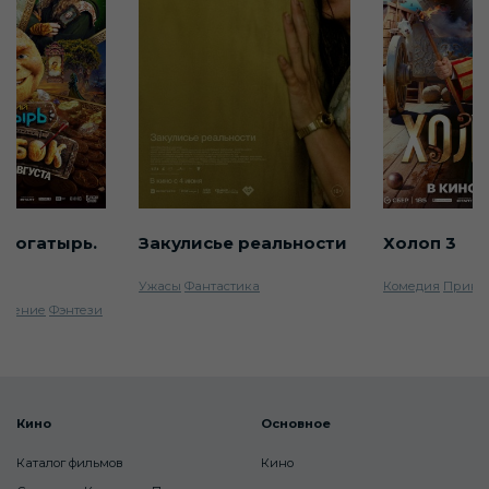
 богатырь.
Закулисье реальности
Холоп 3
Ужасы
Фантастика
Комедия
Прикл
ючение
Фэнтези
Кино
Основное
Каталог фильмов
Кино