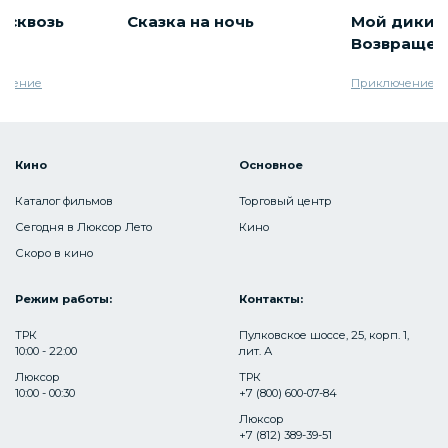
 сквозь
Сказка на ночь
Мой дикий 
Возвращен
ючение
Приключение
С
Кино
Основное
Каталог фильмов
Торговый центр
Сегодня в Люксор Лето
Кино
Скоро в кино
Режим работы:
Контакты:
ТРК
Пулковское шоссе, 25, корп. 1,
10:00 - 22:00
лит. А
Люксор
ТРК
10:00 - 00:30
+7 (800) 600-07-84
Люксор
+7 (812) 389-39-51