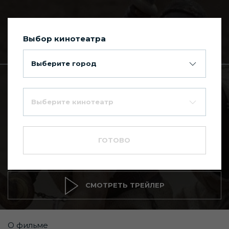
Выбор кинотеатра
Сегодня в Киномакс Планета
Выберите город
Главная
Каталог фильмов
Выберите кинотеатр
Гладиатор
8.3
18+
ГОТОВО
Боевик
,
Приключение
СМОТРЕТЬ ТРЕЙЛЕР
О фильме