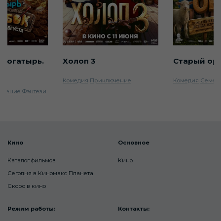
 богатырь.
Холоп 3
Старый ор
Комедия
Приключение
Комедия
Семей
ючение
Фэнтези
Кино
Основное
Каталог фильмов
Кино
Сегодня в Киномакс Планета
Скоро в кино
Режим работы:
Контакты: