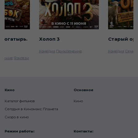
 богатырь.
Холоп 3
Старый ор
Комедия
Приключение
Комедия
Семей
ючение
Фэнтези
Кино
Основное
Каталог фильмов
Кино
Сегодня в Киномакс Планета
Скоро в кино
Режим работы:
Контакты: