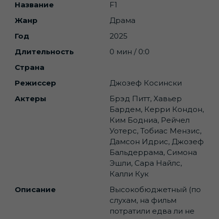
Название
F1
Жанр
Драма
Год
2025
Длительность
0 мин / 0:0
Страна
Режиссер
Джозеф Косински
Актеры
Брэд Питт, Хавьер
Бардем, Керри Кондон,
Ким Бодниа, Рейчел
Уотерс, Тобиас Мензис,
Дамсон Идрис, Джозеф
Бальдеррама, Симона
Эшли, Сара Найлс,
Калли Кук
Описание
Высокобюджетный (по
слухам, на фильм
потратили едва ли не