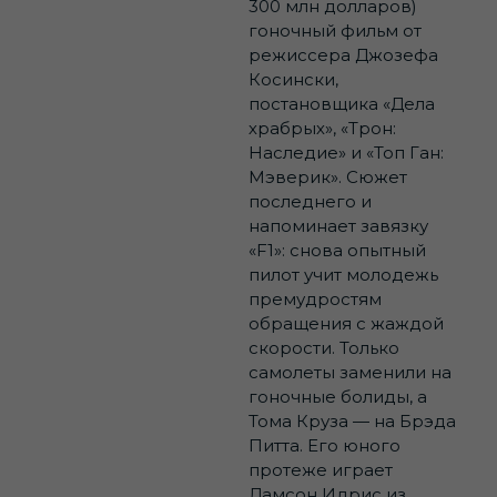
300 млн долларов)
гоночный фильм от
режиссера Джозефа
Косински,
постановщика «Дела
храбрых», «Трон:
Наследие» и «Топ Ган:
Мэверик». Сюжет
последнего и
напоминает завязку
«F1»: снова опытный
пилот учит молодежь
премудростям
обращения с жаждой
скорости. Только
самолеты заменили на
гоночные болиды, а
Тома Круза — на Брэда
Питта. Его юного
протеже играет
Дамсон Идрис из