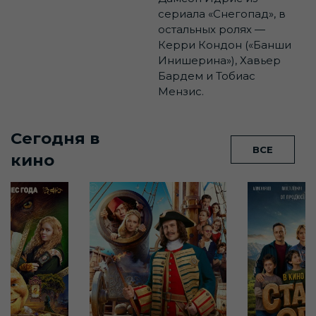
сериала «Снегопад», в
остальных ролях —
Керри Кондон («Банши
Инишерина»), Хавьер
Бардем и Тобиас
Мензис.
Сегодня в
ВСЕ
кино