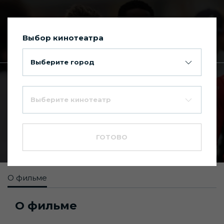
Выбор кинотеатра
Сегодня в Киномакс Планета
Выберите город
Главная
Каталог фильмов
Выберите кинотеатр
F1
7.0
18+
ГОТОВО
Драма
О фильме
О фильме