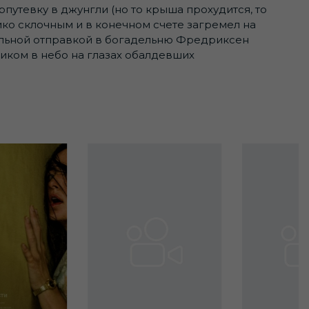
рпутевку в джунгли (но то крыша прохудится, то
ко склочным и в конечном счете загремел на
тельной отправкой в богадельню Фредриксен
иком в небо на глазах обалдевших