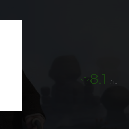
8.1
/ 10