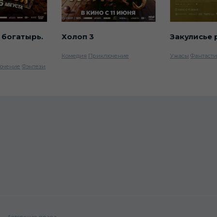
 богатырь.
Холоп 3
Закулисье 
Комедия
Приключение
Ужасы
Фантаст
ючение
Фэнтези