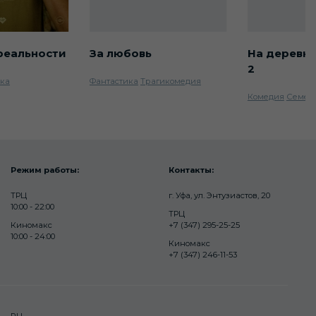
реальности
За любовь
На деревн
2
ика
Фантастика
Трагикомедия
Комедия
Семей
Режим работы:
Контакты:
ТРЦ
г. Уфа, ул. Энтузиастов, 20
10:00 - 22:00
ТРЦ
Киномакс
+7 (347) 295-25-25
10:00 - 24:00
Киномакс
+7 (347) 246-11-53