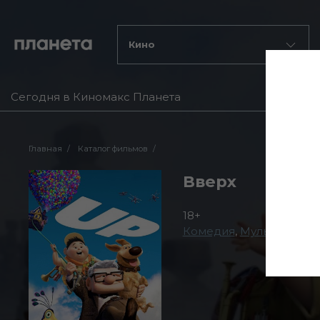
Кино
Сегодня в Киномакс Планета
Главная
Каталог фильмов
Вверх
18+
Комедия
,
Мультфильм
,