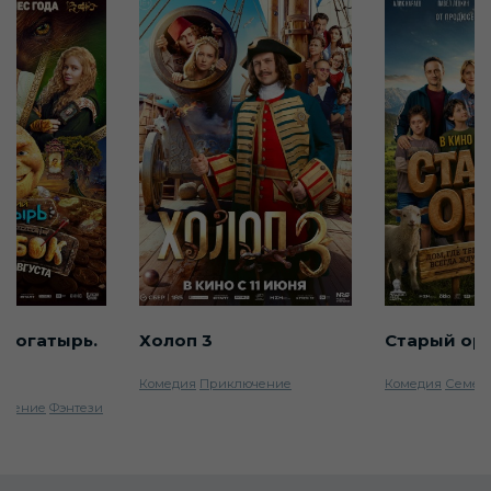
 богатырь.
Холоп 3
Старый ор
Комедия
Приключение
Комедия
Семей
ючение
Фэнтези