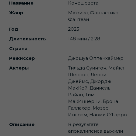
Название
Конец света
Жанр
Мюзикл, Фантастика,
Фэнтези
Год
2025
Длительность
148 мин / 2:28
Страна
Режиссер
Джошуа Оппенхаймер
Актеры
Тильда Суинтон, Майкл
Шеннон, Ленни
Джеймс, Джордж
МакКей, Даниель
Райан, Тим
МакИннерни, Брона
Галлахер, Мозес
Инграм, Наоми О'Гарро
Описание
В результате
апокалипсиса выжили