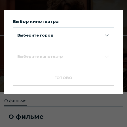
Выбор кинотеатра
Сегодня в Киномакс Планета
Выберите город
Главная
Каталог фильмов
Выберите кинотеатр
Конец света
--
18+
ГОТОВО
Мюзикл
,
Фантастика
,
Фэнтези
О фильме
О фильме