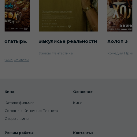
 богатырь.
Закулисье реальности
Холоп 3
Ужасы
Фантастика
Комедия
Прикл
ючение
Фэнтези
Кино
Основное
Каталог фильмов
Кино
Сегодня в Киномакс Планета
Скоро в кино
Режим работы:
Контакты: