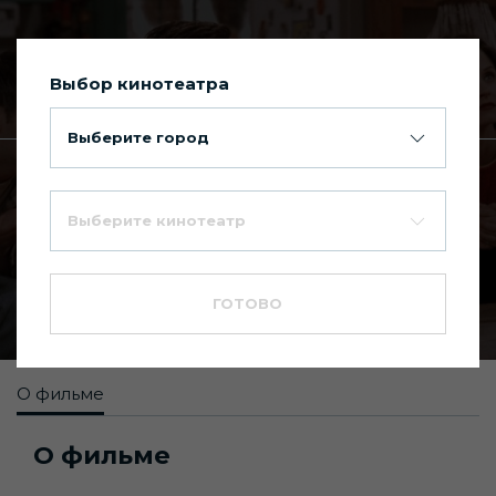
Выбор кинотеатра
Сегодня в Киномакс Планета
Выберите город
Главная
Каталог фильмов
Выберите кинотеатр
Друзья
9.2
18+
ГОТОВО
Драма
,
Комедия
О фильме
О фильме