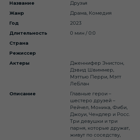
Название
Друзья
Жанр
Драма, Комедия
Год
2023
Длительность
0 мин / 0:0
Страна
Режиссер
Актеры
Дженнифер Энистон,
Дэвид Швиммер,
Мэттью Перри, Мэтт
ЛеБлан
Описание
Главные герои –
шестеро друзей –
Рейчел, Моника, Фиби,
Джоуи, Чендлер и Росс.
Три девушки и три
парня, которые дружат,
живут по соседству,