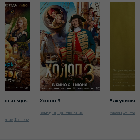
 богатырь.
Холоп 3
Закулисье 
Комедия
Приключение
Ужасы
Фантаст
ючение
Фэнтези