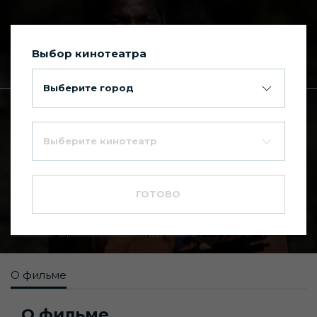
Выбор кинотеатра
Сегодня в Киномакс Планета
Выберите город
Главная
Каталог фильмов
Выберите кинотеатр
Смертельное
7.4
оружие
ГОТОВО
16+
Боевик
,
Криминальный
,
Триллер
О фильме
О фильме