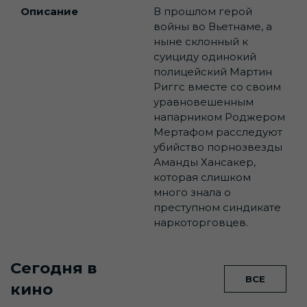
Описание
В прошлом герой
войны во Вьетнаме, а
ныне склонный к
суициду одинокий
полицейский Мартин
Риггс вместе со своим
уравновешенным
напарником Роджером
Мертафом расследуют
убийство порнозвезды
Аманды Хансакер,
которая слишком
много знала о
преступном синдикате
наркоторговцев.
Сегодня в
ВСЕ
кино