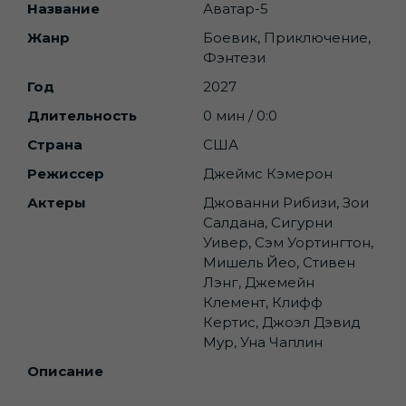
Название
Аватар-5
Жанр
Боевик, Приключение,
Фэнтези
Год
2027
Длительность
0 мин / 0:0
Страна
США
Режиссер
Джеймс Кэмерон
Актеры
Джованни Рибизи, Зои
Салдана, Сигурни
Уивер, Сэм Уортингтон,
Мишель Йео, Стивен
Лэнг, Джемейн
Клемент, Клифф
Кертис, Джоэл Дэвид
Мур, Уна Чаплин
Описание