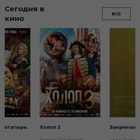
Сегодня в
ВСЕ
кино
 богатырь.
Холоп 3
Закулисье 
Комедия
Приключение
Ужасы
Фантаст