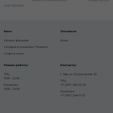
ючение
Фэнтези
Кино
Основное
Каталог фильмов
Кино
Сегодня в Киномакс Планета
Скоро в кино
Режим работы:
Контакты:
ТРЦ
г. Уфа, ул. Энтузиастов, 20
10:00 - 22:00
ТРЦ
Киномакс
+7 (347) 295-25-25
10:00 - 24:00
Киномакс
+7 (347) 246-11-53