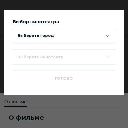
Выбор кинотеатра
Сегодня в Киномакс Планета
Выберите город
Главная
Каталог фильмов
Выберите кинотеатр
Аватар-5
--
18+
ГОТОВО
Боевик
,
Приключение
,
Фэнтези
О фильме
О фильме