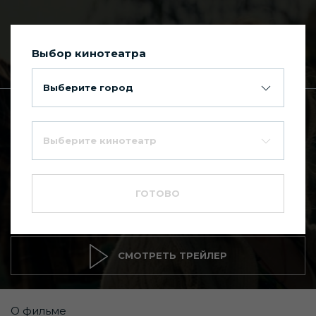
Выбор кинотеатра
Сегодня в Киномакс Планета
Выберите город
Главная
Каталог фильмов
Выберите кинотеатр
Тихое место
7.2
16+
ГОТОВО
Драма
,
Триллер
,
Ужасы
СМОТРЕТЬ ТРЕЙЛЕР
О фильме