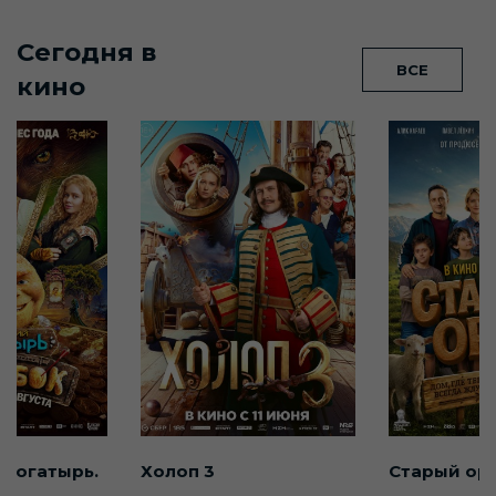
Сегодня в
ВСЕ
кино
 богатырь.
Холоп 3
Старый ор