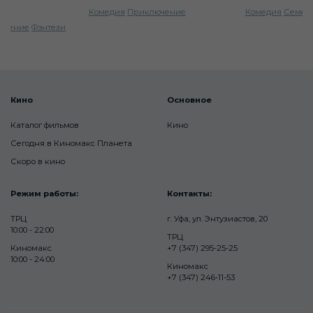
Комедия
Приключение
Комедия
Семей
ючение
Фэнтези
Кино
Основное
Каталог фильмов
Кино
Сегодня в Киномакс Планета
Скоро в кино
Режим работы:
Контакты:
ТРЦ
г. Уфа, ул. Энтузиастов, 20
10:00 - 22:00
ТРЦ
Киномакс
+7 (347) 295-25-25
10:00 - 24:00
Киномакс
+7 (347) 246-11-53