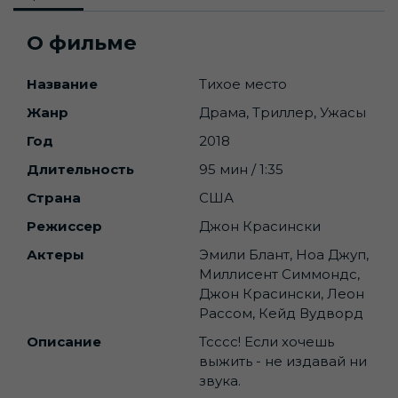
О фильме
Название
Тихое место
Жанр
Драма, Триллер, Ужасы
Год
2018
Длительность
95 мин / 1:35
Страна
США
Режиссер
Джон Красински
Актеры
Эмили Блант, Ноа Джуп,
Миллисент Симмондс,
Джон Красински, Леон
Рассом, Кейд Вудворд
Описание
Тсссс! Если хочешь
выжить - не издавай ни
звука.