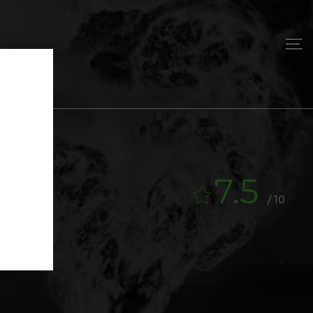
7.5
/ 10