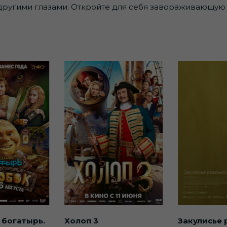
р другими глазами. Откройте для себя завораживающу
 богатырь.
Холоп 3
Закулисье 