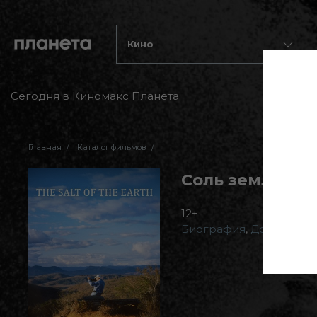
Кино
Сегодня в Киномакс Планета
Главная
Каталог фильмов
Соль земли
12+
Биография
,
Документа