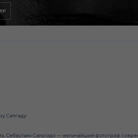
ЕР
ру Салгаду
ть. Себастьян Сальгадо — величайший фотограф соврем