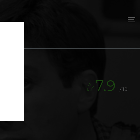
7.9
/ 10