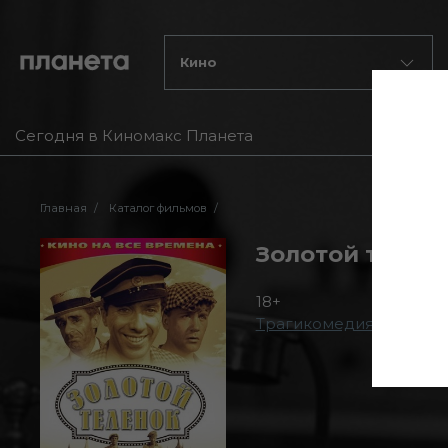
Кино
Сегодня в Киномакс Планета
Главная
Каталог фильмов
Золотой телен
18+
Трагикомедия