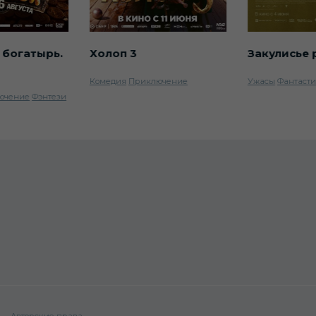
 богатырь.
Холоп 3
Закулисье 
Комедия
Приключение
Ужасы
Фантаст
ючение
Фэнтези