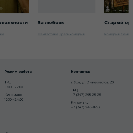
реальности
За любовь
Старый ор
ика
Фантастика
Трагикомедия
Комедия
Семей
Режим работы:
Контакты:
ТРЦ
г. Уфа, ул. Энтузиастов, 20
10:00 - 22:00
ТРЦ
Киномакс
+7 (347) 295-25-25
10:00 - 24:00
Киномакс
+7 (347) 246-11-53