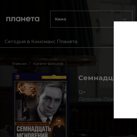
Кино
Сегодня в Киномакс Планета
Главная
Каталог фильмов
Семнадцать м
12+
Детектив
,
Приключени