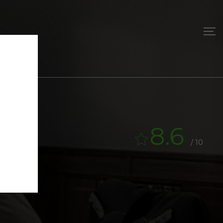
8.6
/ 10