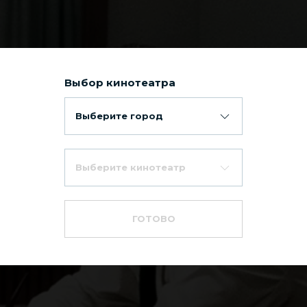
Выбор кинотеатра
Выберите город
Выберите кинотеатр
гновений весны
ГОТОВО
е