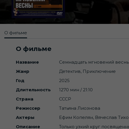
О фильме
О фильме
Название
Семнадцать мгновений весн
Жанр
Детектив, Приключение
Год
2025
Длительность
1270 мин / 21:10
Страна
СССР
Режиссер
Татьяна Лиознова
Актеры
Ефим Копелян, Вячеслав Тих
Описание
Только узкий круг посвященн