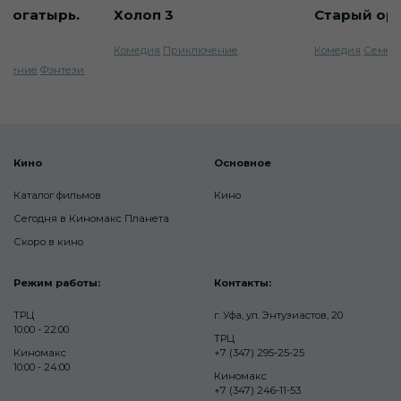
 богатырь.
Холоп 3
Старый ор
Комедия
Приключение
Комедия
Семей
ючение
Фэнтези
Кино
Основное
Каталог фильмов
Кино
Сегодня в Киномакс Планета
Скоро в кино
Режим работы:
Контакты:
ТРЦ
г. Уфа, ул. Энтузиастов, 20
10:00 - 22:00
ТРЦ
Киномакс
+7 (347) 295-25-25
10:00 - 24:00
Киномакс
+7 (347) 246-11-53