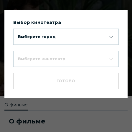
Выбор кинотеатра
Сегодня в Киномакс Планета
Выберите город
Главная
Каталог фильмов
Выберите кинотеатр
Гараж
7.9
18+
ГОТОВО
Комедия
,
Трагикомедия
О фильме
О фильме