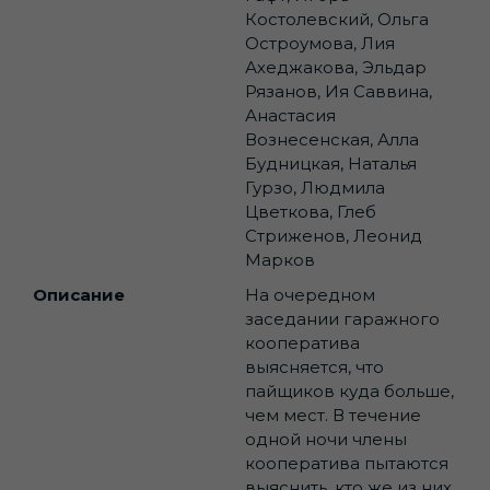
Костолевский, Ольга
Остроумова, Лия
Ахеджакова, Эльдар
Рязанов, Ия Саввина,
Анастасия
Вознесенская, Алла
Будницкая, Наталья
Гурзо, Людмила
Цветкова, Глеб
Стриженов, Леонид
Марков
Описание
На очередном
заседании гаражного
кооператива
выясняется, что
пайщиков куда больше,
чем мест. В течение
одной ночи члены
кооператива пытаются
выяснить, кто же из них