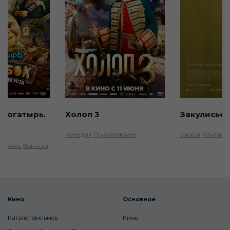
 богатырь.
Холоп 3
Закулисье 
Комедия
Приключение
Ужасы
Фантаст
ючение
Фэнтези
Кино
Основное
Каталог фильмов
Кино