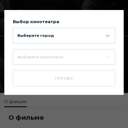
Выбор кинотеатра
Сегодня в Киномакс Планета
Выберите город
Главная
Каталог фильмов
Выберите кинотеатр
Контроль
7.4
16+
ГОТОВО
Биография
,
Драма
,
Музыкальный
О фильме
О фильме