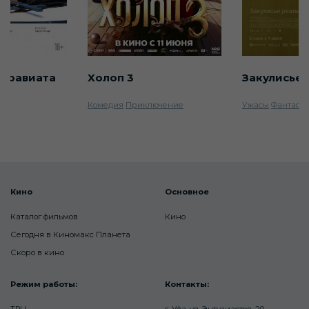
 Травиата
Холоп 3
Закулисье 
Комедия
Приключение
Ужасы
Фантаст
Кино
Основное
Каталог фильмов
Кино
Сегодня в Киномакс Планета
Скоро в кино
Режим работы:
Контакты:
ТРЦ
г. Уфа, ул. Энтузиастов, 20