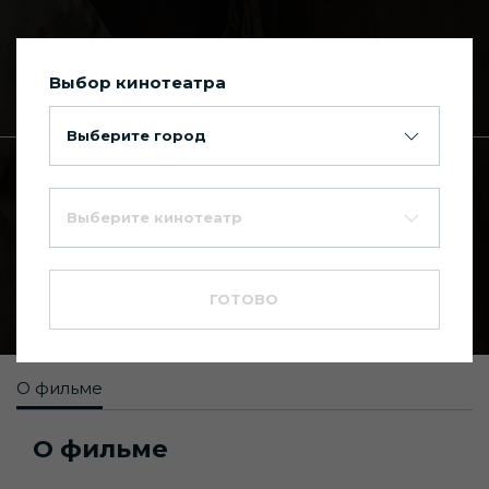
Выбор кинотеатра
Сегодня в Киномакс Планета
Выберите город
Главная
Каталог фильмов
Выберите кинотеатр
127 часов
7.6
16+
ГОТОВО
Биография
,
Драма
,
Триллер
О фильме
О фильме