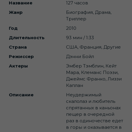
Название
127 часов
Жанр
Биография, Драма,
Триллер
Год
2010
Длительность
93 мин / 1:33
Страна
США, Франция, Другие
Режиссер
Дэнни Бойл
Актеры
Эмбер Тэмблин, Кейт
Мара, Клеманс Поэзи,
Джеймс Франко, Лиззи
Каплан
Описание
Неудержимый
скалолаз и любитель
спрятанных в каньонах
пещер в очередной
раз в одиночестве едет
в горы и оказывается в