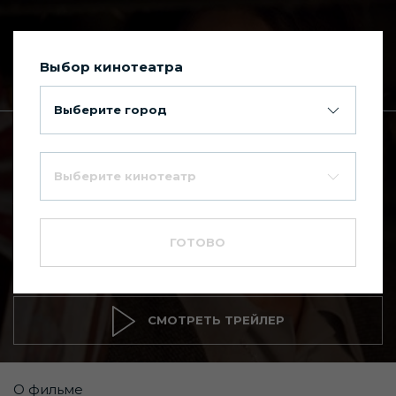
Выбор кинотеатра
Сегодня в Киномакс Планета
Выберите город
Главная
Каталог фильмов
Выберите кинотеатр
Заклятие
7.4
16+
ГОТОВО
Триллер
,
Ужасы
СМОТРЕТЬ ТРЕЙЛЕР
О фильме