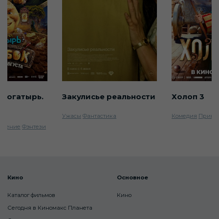
 богатырь.
Закулисье реальности
Холоп 3
Ужасы
Фантастика
Комедия
Прикл
ючение
Фэнтези
Кино
Основное
Каталог фильмов
Кино
Сегодня в Киномакс Планета