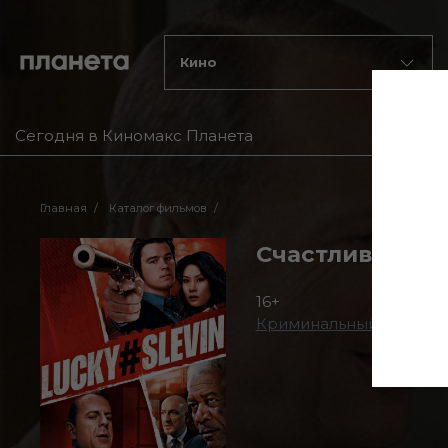
Кино
Сегодня в Киномакс Планета
Главная
Каталог фильмов
Счастливое чи
16+
Криминальный
,
Трилле