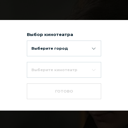
Выбор кинотеатра
Выберите город
Выберите кинотеатр
сло Слевина
ГОТОВО
р