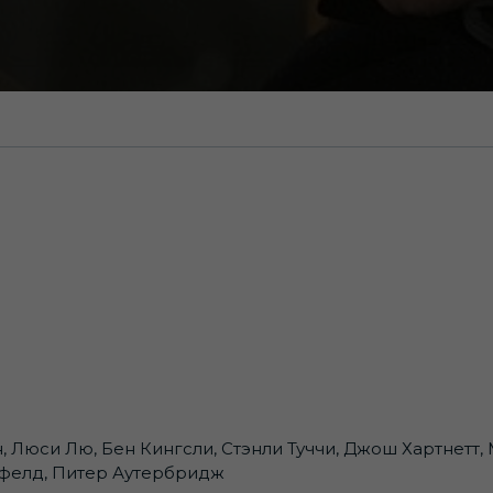
 Люси Лю, Бен Кингсли, Стэнли Туччи, Джош Хартнетт,
фелд, Питер Аутербридж