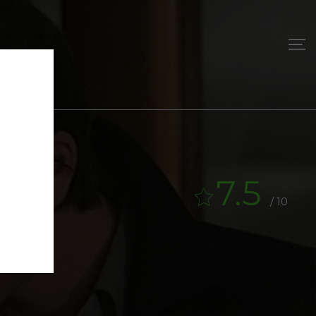
7.5
/ 10