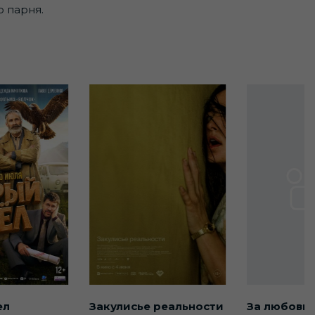
 парня.
ел
Закулисье реальности
За любовь