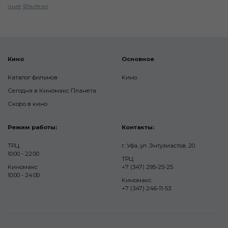
ючение
Фэнтези
Кино
Основное
Каталог фильмов
Кино
Сегодня в Киномакс Планета
Скоро в кино
Режим работы:
Контакты:
ТРЦ
г. Уфа, ул. Энтузиастов, 20
10:00 - 22:00
ТРЦ
Киномакс
+7 (347) 295-25-25
10:00 - 24:00
Киномакс
+7 (347) 246-11-53