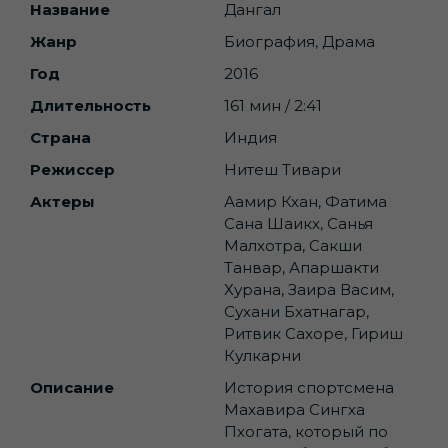
Название
Дангал
Жанр
Биография, Драма
Год
2016
Длительность
161 мин / 2:41
Страна
Индия
Режиссер
Нитеш Тивари
Актеры
Аамир Кхан, Фатима
Сана Шаикх, Санья
Малхотра, Сакши
Танвар, Апаршакти
Хурана, Заира Васим,
Сухани Бхатнагар,
Ритвик Сахоре, Гириш
Кулкарни
Описание
История спортсмена
Махавира Сингха
Пхогата, который по