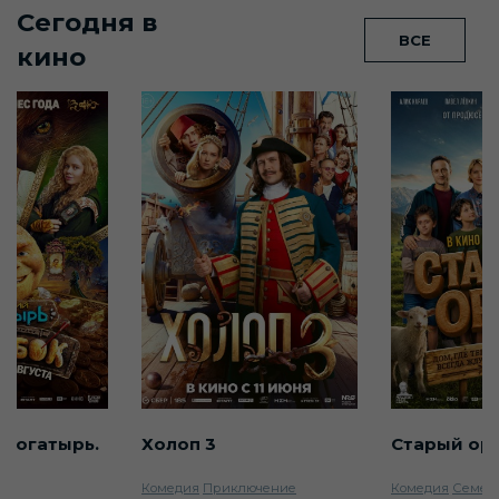
Сегодня в
ВСЕ
кино
 богатырь.
Холоп 3
Старый ор
Комедия
Приключение
Комедия
Семей