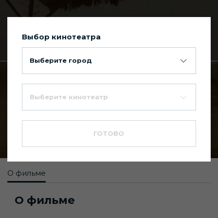
Выбор кинотеатра
Сегодня в Киномакс Планета
Выберите город
Главная
Каталог фильмов
Выберите кинотеатр
Дангал
8.3
18+
ГОТОВО
Биография
,
Драма
О фильме
О фильме